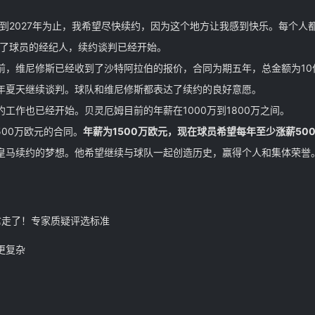
到2027年为止，我希望尽快续约，因为这个地方让我感到快乐。每个人
系了球员的经纪人，续约谈判已经开始。
前，维尼修斯已经收到了沙特阿拉伯的报价，合同为期五年，总金额为10
年夏天继续谈判。球队和维尼修斯都表达了续约的良好意愿。
工作也已经开始。贝灵厄姆目前的年薪在1000万到1800万之间。
500万欧元的合同。
年薪为1500万欧元，现在球员希望每年至少涨薪50
皇马续约的梦想。他希望继续与球队一起创造历史，赢得个人和集体荣誉
拿走了！专家质疑评选标准
更复杂