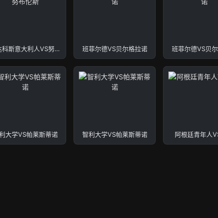
奥达科斯意大利人VS努布伦斯
班菲尔德VS贝尔格拉诺
班菲尔德VS贝
利大学VS帕莱斯蒂诺
智利大学VS帕莱斯蒂诺
阿根廷青年人V