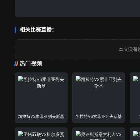
相关比赛直播：
本文没有
热门视频
凯拉特VS索非亚列夫斯基
凯拉特VS索非亚列夫斯基