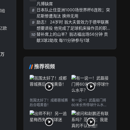
凡博缺席
日本队止住亚洲1000场世界杯6连败；突
8
都给
尼斯惨遭淘汰 换帅无用
励志！ 24岁时 翁大夫曾效力于德甲联赛
9
亿欧
想要退役 他完成了足球机床操作员的职
业培训
替补席上的山羊？翁达福出场56分钟 贡
10
献3球2助攻 每11分钟参与1球
0万
。
推荐视频
氛围太好了！成都蓉城赛
有一说一！武磊接门将
后合唱黄昏！
60米长传停球什么水
平？