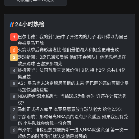
24小时热榜
巴尔韦德：我的射门击中了齐达内的儿子 我吓得以为自己
1
会被皇马开除
火箭队季后赛形势堪忧 他们最怕湖人和掘金更难击败
2
足球新闻：B席已通知曼城 他们不会留队！他优先考虑在
3
欧洲踢球 巴塞罗那领先
终极奢华！法国首发三叉戟价值1.9亿 换上2亿 总共1.4亿
4
奥里兹
AS：皇马尚未决定穆尼奥斯的未来 但巴萨的意向可能让皇
5
马加快回购速度
NBA拒绝“潜水搞乱”：当输球成为耻辱时 谁还在计算选秀
6
权？
马刺正式招入库里 本亚马愿意放弃球队老大 给他2.5亿
7
丁彦雨航：那时候离NBA真的没有那么遥远 如果我没有受
8
伤 小牛队就会给我一份合同
布泽尔：谁也没想到詹姆斯一进入NBA就这么强 第一次一
9
起练习的时候我们就认定他是最强的