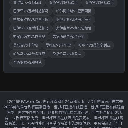
莫雷拉人VS布拉加
奥洛特VS萨瓦德尔
奥洛特VS萨瓦德尔
巴伊亚VS瓦斯科达伽马
帕尔梅拉斯VS巴西国际
帕尔梅拉斯VS巴西国际
奥伊金斯VS利马切颜色
巴伊亚VS瓦斯科达伽马
奥伊金斯VS利马切颜色
弗罗西诺内VS拉齐奥
弗罗西诺内VS拉齐奥
曼托瓦VS卡尔皮
曼托瓦VS卡尔皮
帕尔马VS桑普多利亚
帕尔马VS桑普多利亚
圣洛伦索VS飓风队
圣洛伦索VS飓风队
【2026FIFAWorldCup世界杯直播】24直播网由【AD】整理为用户带来
2026美加墨世界杯高清直播，世界杯直播在线直播，世界杯直播在线观看
免费，世界杯直播在线，世界杯直播免费高清在线，世界杯直播在线观
看，世界杯直播免费，世界杯直播在线直播免费观看，世界杯直播在线观
看高清，用户无需插件即可享受流畅清晰的观赛体验。平台保证无广告干