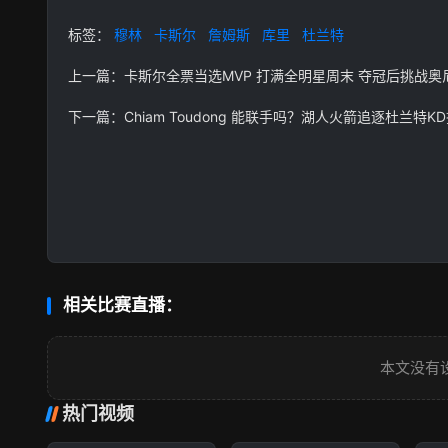
标签：
穆林
卡斯尔
詹姆斯
库里
杜兰特
上一篇：卡斯尔全票当选MVP 打满全明星周末 夺冠后挑战奥
下一篇：Chiam Toudong 能联手吗？湖人火箭追逐杜兰特
相关比赛直播：
本文没有
热门视频