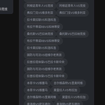
阿根廷青年人VS竞技
阿根廷青年人VS竞技
S竞技
弗拉门戈VS维多利亚
弗拉门戈VS维多利亚
拉卡莱拉联VS科洛科洛
布拉干蒂诺RBVS科林蒂安
桑托斯VS巴拉纳竞技
桑托斯VS巴拉纳竞技
布拉干蒂诺RBVS科林蒂安
拉卡莱拉联VS科洛科洛
国防与司法VS纽维尔老男孩
拉普拉塔体操VS巴拉卡斯中央
国防与司法VS纽维尔老男孩
拉普拉塔体操VS巴拉卡斯中央
本菲卡VS维塞乌
吉尔维森特VS里奥阿维
本菲卡VS维塞乌
莫雷拉人VS布拉加
吉尔维森特VS里奥阿维
莫雷拉人VS布拉加
奥洛特VS萨瓦德尔
奥洛特VS萨瓦德尔