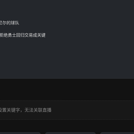
尼尔的球队
KD拒绝勇士回归交易成关键
设置关键字，无法关联直播