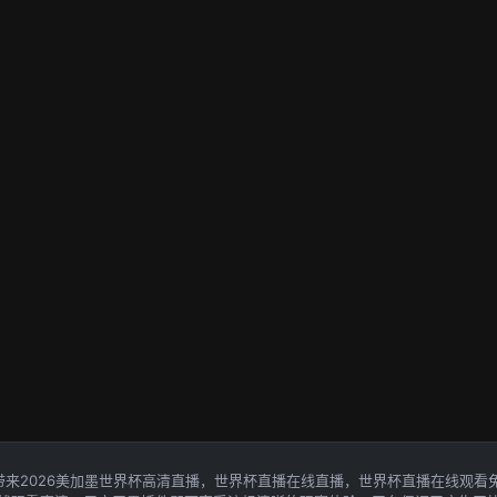
整理为用户带来2026美加墨世界杯高清直播，世界杯直播在线直播，世界杯直播在