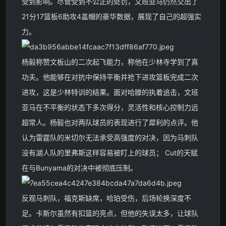
受到影响。尽管受到不公正的处罚，文班亚马仍然交出了
21分17篮板6助攻4盖帽的豪华数据，展现了自己的超强实
力。
杨毅称赞文板山的二次起飞能力，称他在少林寺学到了真
功夫。他能够在对抗中保持平衡并抢下进攻篮板完成二次
进攻，这是少林特训的结果。面对哈滕的执着追击，文班
亚马在不平衡的状态下多次得分，灵活性和核心控制力远
超常人。杨毅也对两队球员的表现进行了犀利的点评。他
认为雷霆队的米切尔无法承受高强度的对决，因为马刺队
没有湖人队的里弗斯这样容易被盯上的球员； Cut的天赋
在与Bunyama的对决中被彻底压制。
反观马刺队，福克斯缺席，哈珀受伤，后场轮换深度不
足。卡斯尔虽然有扣篮的亮点，但他的失误太多，让球队