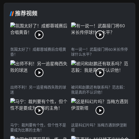
推荐视频
氛围太好了！成都蓉城赛后合唱黄
有一说一！武磊接门将60米长传停
昏！
球什么水平？
出师不利！另一追星梅西失败的球
被问和赵鹏还有联系吗？范志毅：
迷
我是真的不认识他！
马宁：裁判要有个性，但个性不是
这是科幻片吗？当梅方遇到伊涅斯
要成为比赛的主角！
塔