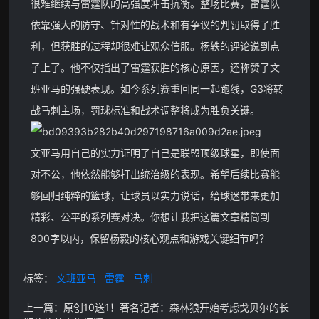
很难继续与雷霆队的高强度冲击抗衡。整场比赛，雷霆队
依靠强大的防守、针对性的战术和有争议的判罚取得了胜
利，但获胜的过程却很难让观众信服。杨轶的评论说到点
子上了。他不仅指出了雷霆获胜的核心原因，还称赞了文
班亚马的强硬表现。如今系列赛重回同一起跑线，G3将转
战马刺主场，罚球标准和战术调整将成为胜负关键。
文亚马用自己的实力证明了自己是联盟顶级球星，即使面
对不公，他依然能够打出统治级的表现。希望后续比赛能
够回归纯粹的篮球，让球员以实力说话，给球迷带来更加
精彩、公平的系列赛对决。你想让我把这篇文章精简到
800字以内，保留杨毅的核心观点和游戏关键细节吗？
标签：
文班亚马
雷霆
马刺
上一篇：原创10送1！著名记者：森林狼开始考虑戈贝尔的长