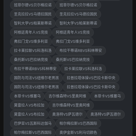
班菲尔德VS贝尔格拉诺
班菲尔德VS贝尔格拉诺
圣克拉拉VS马德拉国民
圣克拉拉VS马德拉国民
智利大学VS帕莱斯蒂诺
智利大学VS帕莱斯蒂诺
阿根廷青年人VS竞技
阿根廷青年人VS竞技
弗拉门戈VS维多利亚
弗拉门戈VS维多利亚
拉卡莱拉联VS科洛科洛
布拉干蒂诺RBVS科林蒂安
桑托斯VS巴拉纳竞技
桑托斯VS巴拉纳竞技
布拉干蒂诺RBVS科林蒂安
拉卡莱拉联VS科洛科洛
国防与司法VS纽维尔老男孩
拉普拉塔体操VS巴拉卡斯中央
国防与司法VS纽维尔老男孩
拉普拉塔体操VS巴拉卡斯中央
本菲卡VS维塞乌
吉尔维森特VS里奥阿维
本菲卡VS维塞乌
莫雷拉人VS布拉加
吉尔维森特VS里奥阿维
莫雷拉人VS布拉加
奥洛特VS萨瓦德尔
奥洛特VS萨瓦德尔
巴伊亚VS瓦斯科达伽马
帕尔梅拉斯VS巴西国际
帕尔梅拉斯VS巴西国际
奥伊金斯VS利马切颜色