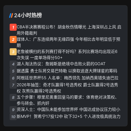
24小时热榜
CBA半决赛赛程公布！胡金秋伤情曝光 上海深圳占上风 启
1
用外籍裁判
媒体人：广东连续两年无缘四强 今年相比去年明显低于预
2
期
老詹被横扫的系列赛打得不好吗？系列比赛场均出现近6
3
次失误 一度单场得分50+
湖人淘汰热议：詹姆斯是绝境中击败火箭的GOAT
4
据透露 勇士队将交易巴特勒 以换取追逐大牌球星的筹码
5
阿根廷世界杯55 人名单：梅西领先 加纳西奥错失迪巴拉
6
2026年抽签：奇才队赢得1号选秀权 爵士队赢得2号选秀
7
权 灰熊队赢得2号选秀权
五个步骤！穆里尼奥重回皇马的要求：体育绝对决策权、
8
参与转会、抓内奸
资深人士：中国队未能参加世界杯 中国达成协议压力较小
9
新MVP！贺希宁17投12中 砍下32+5 个人进攻极具统治力
10