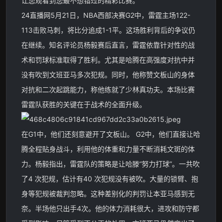
让您观看到您最不想错过的精彩比赛。
24直播网5月21日，NBA西部决赛G2中，雷霆主场122-
113击败马刺，将比分追成1-1平。这场胜利背后的争议仍
在继续。知名评论员杨毅赛后直言，雷霆依靠针对性的战
术和罚球标准取得了胜利。尤其是哈腾在高强度对抗中并
没有吹到文班亚马多次犯规。同时，他称赞文板山的身体
对抗和二次起跳能力，称他练就了少林真功夫。本场比赛
雷霆队获胜的关键在于战术的全面升级。
在G1中，他们还刻意避开了文板山。 G2中，他们直接让哈
腾全程贴身战斗，利用他的体重和力量不断消耗文斑的体
力。杨毅指出，雷霆队的策略是让哈滕“努力打球”。一共吹
了4 次犯规，估计有40 次犯规没有被吹。大量的锁臂、抱
身等犯规被裁判忽略。这种差别化的判罚让本亚马感到无
奈。半场他只出手4次。他的体力消耗很大，进攻和防守都