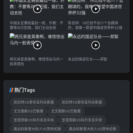
中国女足赛前最后一练，外教：不
陈百祥：16亿找不出11个会踢球
要等对方犯错，我们主动去抢
的，我唯一愿望中国进世界杯32强
两兄弟是真像啊，难怪惊出马内一
永远的国足队长——郑智
脸表情包
热门Tags
凯拉特VS索非亚列夫斯基
凯拉特VS索非亚列夫斯基
尤文图斯VS巴勒莫
尤文图斯VS巴勒莫
圣塔菲联VS科尔多瓦中央
圣塔菲联VS科尔多瓦中央
奥达科斯意大利人VS努布伦斯
奥达科斯意大利人VS努布伦斯